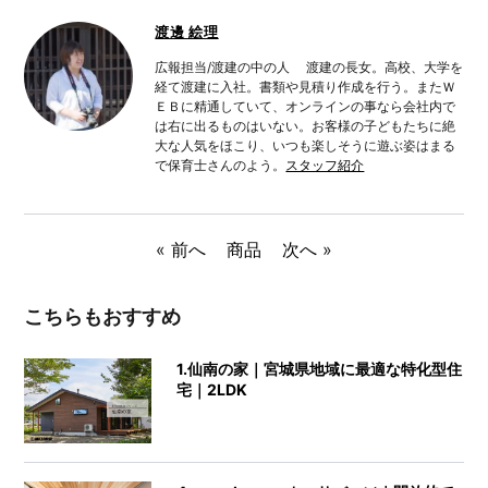
渡邊 絵理
広報担当/渡建の中の人 渡建の長女。高校、大学を
経て渡建に入社。書類や見積り作成を行う。またＷ
ＥＢに精通していて、オンラインの事なら会社内で
は右に出るものはいない。お客様の子どもたちに絶
大な人気をほこり、いつも楽しそうに遊ぶ姿はまる
で保育士さんのよう。
スタッフ紹介
«
前へ
商品
次へ
»
こちらもおすすめ
1.仙南の家｜宮城県地域に最適な特化型住
宅｜2LDK