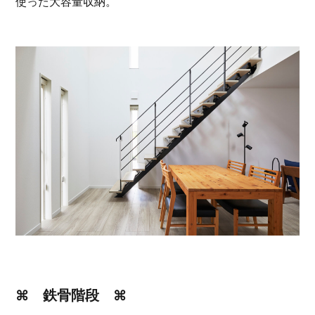
使った大容量収納。
⌘ 鉄骨階段 ⌘