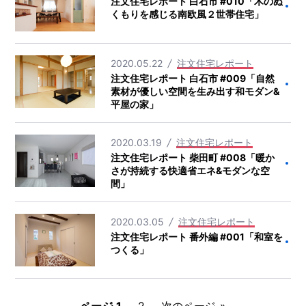
注文住宅レポート 白石市 #010「木のぬ
くもりを感じる南欧風２世帯住宅」
2020.05.22
注文住宅レポート
注文住宅レポート 白石市 #009「自然
素材が優しい空間を生み出す和モダン&
平屋の家」
2020.03.19
注文住宅レポート
注文住宅レポート 柴田町 #008「暖か
さが持続する快適省エネ&モダンな空
間」
2020.03.05
注文住宅レポート
注文住宅レポート 番外編 #001「和室を
つくる」
投
ページ
1
ペ
2
次のページ