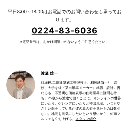
平日8:00～18:00はお電話でのお問い合わせも承ってお
ります。
0224-83-6036
※電話番号は、おかけ間違いのないようご注意ください。
渡邊 雄一
取締役/二級建築施工管理技士、相続診断士/ 高
校、大学を経て某自動車メーカーに就職。設計に携
わるも、不透明な価格表示の住宅業界に疑問を持
ち、25歳から渡建で働くことに。オンラインの世界
にいたり、ゲレンデにいたりと神出鬼没。いつもや
さしい顔をしているが彼の真の姿を見たものは数少
ない。地元を元気にしたいという思いから、仙南マ
ルシェを立ち上げる。
スタッフ紹介