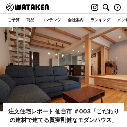
ご予算
商品
コンテンツ
会社案内
ランキング
メッ
注文住宅レポート 仙台市 ＃003「こだわり
の建材で建てる質実剛健なモダンハウス」