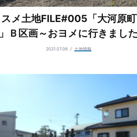
スメ土地FILE#005「大河原
」Ｂ区画～おヨメに行きまし
2021.07.06
土地情報