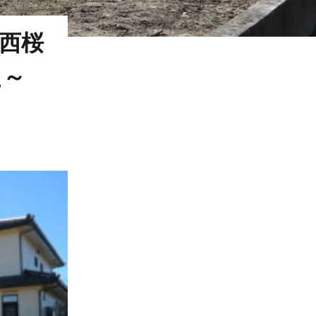
町西桜
た～