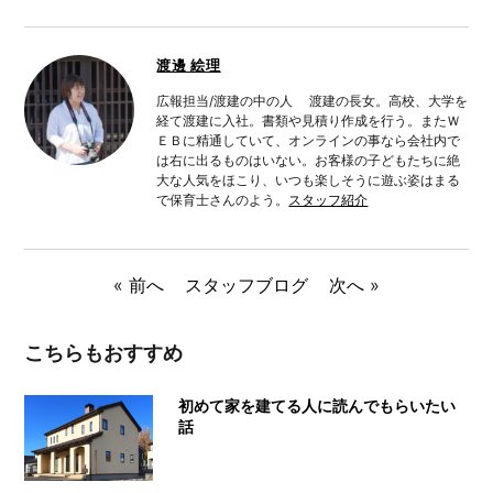
渡邊 絵理
広報担当/渡建の中の人 渡建の長女。高校、大学を
経て渡建に入社。書類や見積り作成を行う。またＷ
ＥＢに精通していて、オンラインの事なら会社内で
は右に出るものはいない。お客様の子どもたちに絶
大な人気をほこり、いつも楽しそうに遊ぶ姿はまる
で保育士さんのよう。
スタッフ紹介
«
前へ
スタッフブログ
次へ
»
こちらもおすすめ
初めて家を建てる人に読んでもらいたい
話