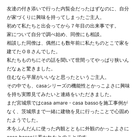
友達の付き添いで行った内覧会だったはずなのに、自分
が家づくりに興味を持ってしまったご主人。
初めて私たちと出会ってから７年目の出来事です。
家について自分で調べ始め、同僚にも相談。
相談した同僚は、偶然にも数年前に私たちのとこで家を
建てたＯＢさんでした。
私たちものちにその話を聞いて世間ってやっぱり狭いん
だなぁと驚きました。
住むなら平屋がいいなと思ったというご主人。
その中でも、casaシリーズの機能性とかっこよさに興味
を持ち実際見てみたいと連絡をいただきました。
まだ宮城県ではcasa amare・casa bassoを施工事例が
なく、茨城県まで一緒に建物を見に行ったことで心固め
たようでした。
木をふんだんに使った内観とともに外観のかっこよさに
casa bassoに惹かれたとのことです。