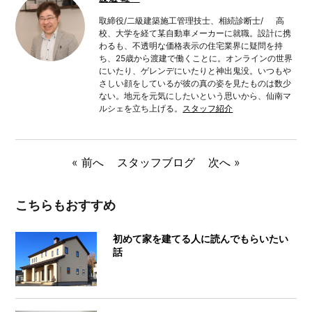
取締役/二級建築施工管理技士、相続診断士/ 高
校、大学を経て某自動車メーカーに就職。設計に携
わるも、不透明な価格表示の住宅業界に疑問を持
ち、25歳から渡建で働くことに。オンラインの世界
にいたり、ゲレンデにいたりと神出鬼没。いつもや
さしい顔をしているが彼の真の姿を見たものは数少
ない。地元を元気にしたいという思いから、仙南マ
ルシェを立ち上げる。
スタッフ紹介
«
前へ
スタッフブログ
次へ
»
こちらもおすすめ
初めて家を建てる人に読んでもらいたい
話