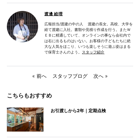
渡邊 絵理
広報担当/渡建の中の人 渡建の長女。高校、大学を
経て渡建に入社。書類や見積り作成を行う。またＷ
ＥＢに精通していて、オンラインの事なら会社内で
は右に出るものはいない。お客様の子どもたちに絶
大な人気をほこり、いつも楽しそうに遊ぶ姿はまる
で保育士さんのよう。
スタッフ紹介
«
前へ
スタッフブログ
次へ
»
こちらもおすすめ
お引渡しから2年｜定期点検